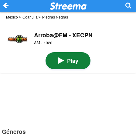
Mexico
>
Coahuila
>
Piedras Negras
Arroba@FM - XECPN
AM · 1320
Play
Géneros