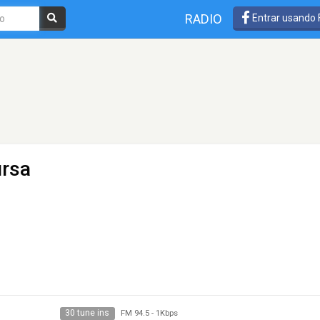
RADIO
Entrar usando
ursa
30 tune ins
FM 94.5
-
1Kbps