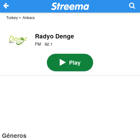
Turkey
>
Ankara
Radyo Denge
FM · 92.1
Play
Géneros