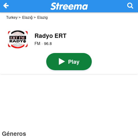
Turkey
>
Elazığ
>
Elazig
Radyo ERT
FM · 96.8
Play
Géneros