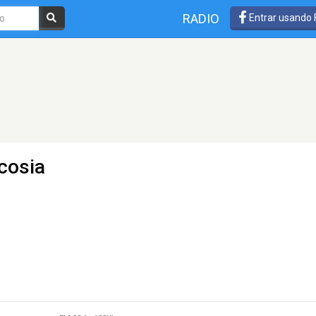
RADIO
Entrar usando
icosia