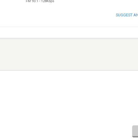
FM 93.1
-
128Kbps
SUGGEST A