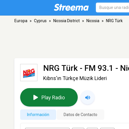
Europa
»
Cyprus
»
Nicosia District
»
Nicosia
»
NRG Türk
NRG Türk
- FM 93.1 - N
Kıbrıs'ın Türkçe Müzik Lideri
Play Radio
Información
Datos de Contacto