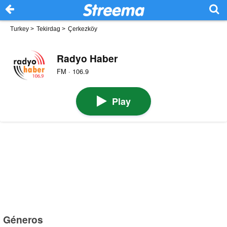
Turkey
>
Tekirdag
>
Çerkezköy
Radyo Haber
FM · 106.9
Play
Géneros