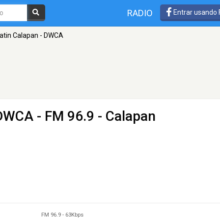
RADIO
Entrar usando
atin Calapan - DWCA
 DWCA
- FM 96.9 - Calapan
FM 96.9
-
63Kbps