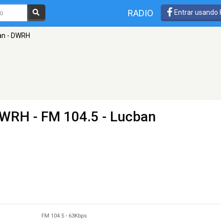
RADIO
Entrar usando
an - DWRH
 DWRH
- FM 104.5 - Lucban
FM 104.5
-
63Kbps