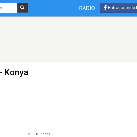
RADIO
Entrar usando
- Konya
FM 99.8
-
1Kbps