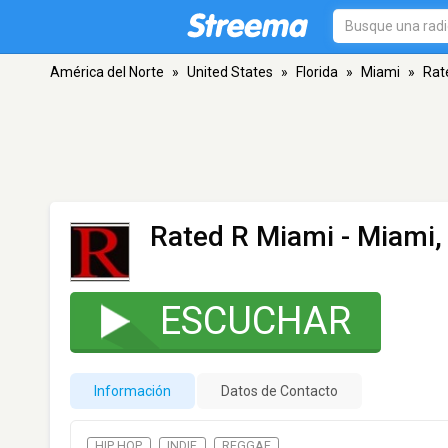
América del Norte
»
United States
»
Florida
»
Miami
»
Rat
Rated R Miami
- Miami,
ESCUCHAR
Información
Datos de Contacto
HIP HOP
INDIE
REGGAE