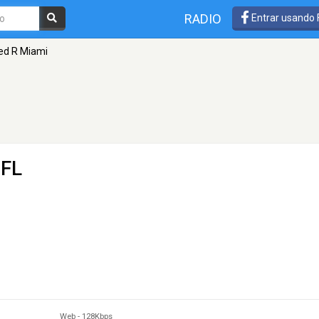
RADIO
Entrar usando
ed R Miami
 FL
Web
-
128Kbps