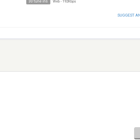
30 tune ins
Web
-
192Kbps
SUGGEST A