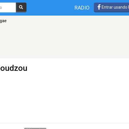
RADIO
Entrar usando
ggae
oudzou