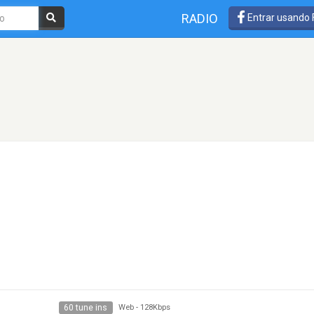
RADIO
Entrar usando
60 tune ins
Web
-
128Kbps