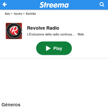
Italy
>
Apulia
>
Barletta
Revolve Radio
L'Evoluzione della radio continua... · Web
Play
Géneros