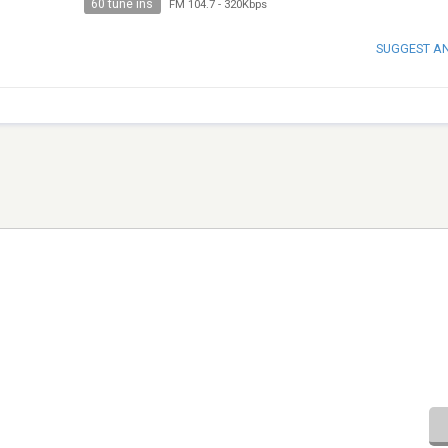
60 tune ins
FM 104.7
-
320Kbps
SUGGEST A