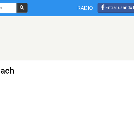
RADIO
Entrar usando
bach