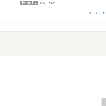
30 tune ins
Web
-
1Kbps
SUGGEST A