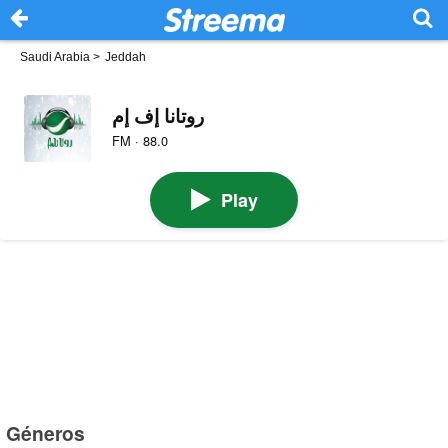
Saudi Arabia
>
Jeddah
روتانا إف إم
FM · 88.0
Play
Géneros