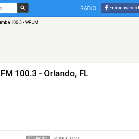
RADIO
Entrar usando
umba 100.3 - WRUM
 FM 100.3 - Orlando, FL
60 tune ins
FM 100.3
-
1Kbps