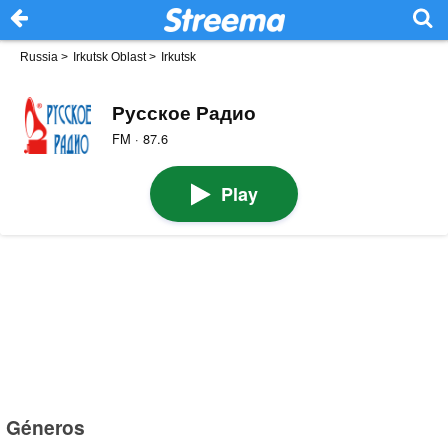
Russia
>
Irkutsk Oblast
>
Irkutsk
Русское Радио
FM · 87.6
Play
Géneros