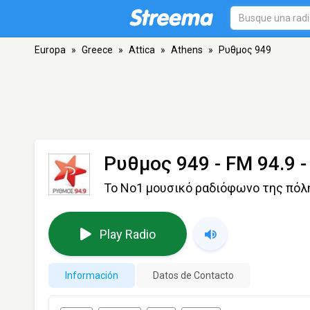
Europa
»
Greece
»
Attica
»
Athens
»
Ρυθμος 949
Ρυθμος 949
- FM 94.9 
Το Νο1 μουσικό ραδιόφωνο της πόλ
Play Radio
Información
Datos de Contacto