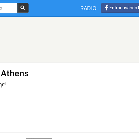
RADIO
Entrar usando
- Athens
ης!