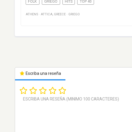
FOLK
GRIEGO
HITS
TOP 40
ATHENS
·
ATTICA
,
GREECE
·
GRIEGO
Escriba una reseña