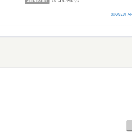
480 tune ins
FM 94.9
-
128Kbps
SUGGEST A