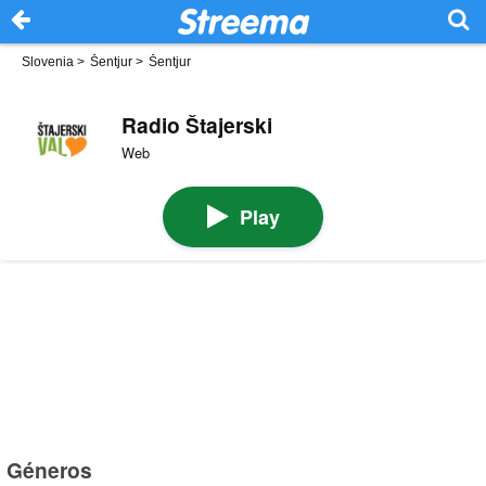
Slovenia
>
Šentjur
>
Šentjur
Radio Štajerski
Web
Play
Géneros