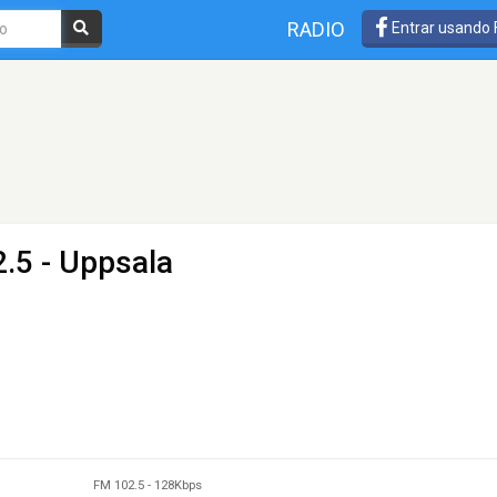
RADIO
Entrar usando
.5 - Uppsala
FM 102.5
-
128Kbps