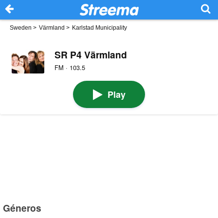
Sweden
>
Värmland
>
Karlstad Municipality
SR P4 Värmland
FM · 103.5
Play
Géneros