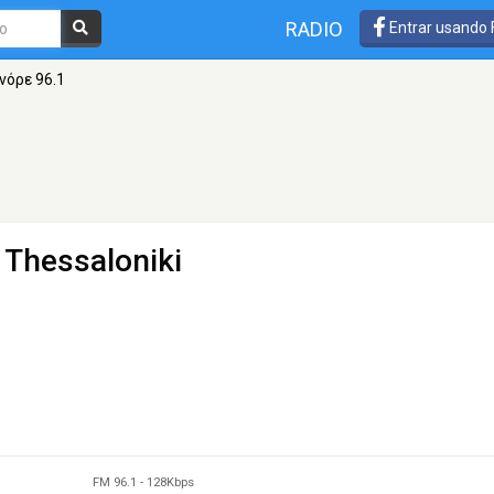
RADIO
Entrar usando
νόρε 96.1
 Thessaloniki
FM 96.1
-
128Kbps