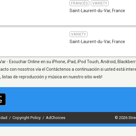
FRANCÉS
VARIETY
Saint-Laurent-du-Var
,
France
VARIETY
Saint-Laurent-du-Var
,
France
ar - Escuchar Online en su iPhone, iPad, iPod Touch, Android, Blackberr
tacto con nosotros vía el Contáctenos a continuación si usted está inte
listas de reproducción y música en nuestro sitio web!
cidad
/
Copyright Policy
/
AdChoices
© 2026 Stre