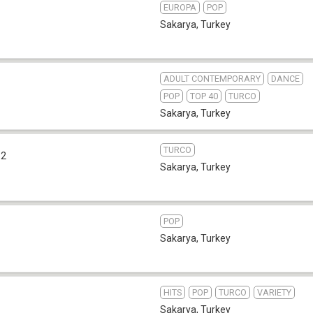
EUROPA
POP
7
Sakarya
,
Turkey
ADULT CONTEMPORARY
DANCE
POP
TOP 40
TURCO
Sakarya
,
Turkey
TURCO
.2
Sakarya
,
Turkey
POP
Sakarya
,
Turkey
HITS
POP
TURCO
VARIETY
Sakarya
,
Turkey