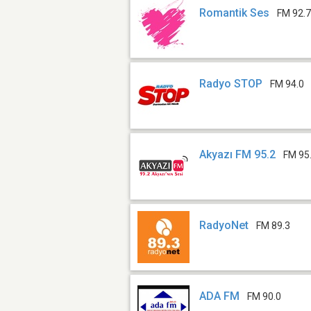
Romantik Ses
FM 92.
Radyo STOP
FM 94.0
Akyazı FM 95.2
FM 95
RadyoNet
FM 89.3
ADA FM
FM 90.0