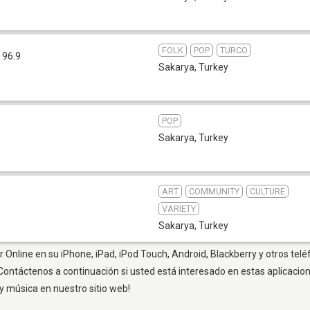
FOLK
POP
TURCO
 96.9
Sakarya
,
Turkey
POP
Sakarya
,
Turkey
ART
COMMUNITY
CULTURE
VARIETY
Sakarya
,
Turkey
 Online en su iPhone, iPad, iPod Touch, Android, Blackberry y otros telé
Contáctenos a continuación si usted está interesado en estas aplicaci
y música en nuestro sitio web!