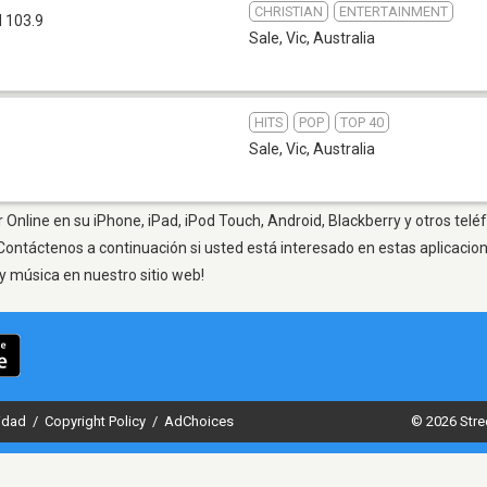
CHRISTIAN
ENTERTAINMENT
 103.9
Sale, Vic
,
Australia
HITS
POP
TOP 40
Sale, Vic
,
Australia
 Online en su iPhone, iPad, iPod Touch, Android, Blackberry y otros telé
Contáctenos a continuación si usted está interesado en estas aplicaci
y música en nuestro sitio web!
cidad
/
Copyright Policy
/
AdChoices
© 2026 Stre