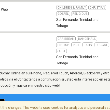
CHILDREN & FAMILY
CHRISTIAN
Web
GOSPEL
RELIGIOUS
San Fernando
,
Trinidad and
Tobago
CARIBBEAN
DANCEHALL
HIP HOP
INDIE
LATIN
REGGAE
SOCA
San Fernando
,
Trinidad and
Tobago
uchar Online en su iPhone, iPad, iPod Touch, Android, Blackberry y otro
otros vía el Contáctenos a continuación si usted está interesado en est
oducción y música en nuestro sitio web!
 the changes. This website uses cookies for analytics and personalizati