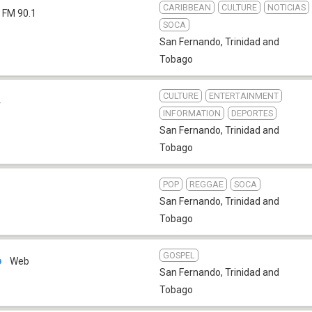
CARIBBEAN
CULTURE
NOTICIAS
FM 90.1
SOCA
San Fernando
,
Trinidad and
Tobago
CULTURE
ENTERTAINMENT
4
INFORMATION
DEPORTES
San Fernando
,
Trinidad and
Tobago
POP
REGGAE
SOCA
San Fernando
,
Trinidad and
Tobago
GOSPEL
o
Web
San Fernando
,
Trinidad and
Tobago