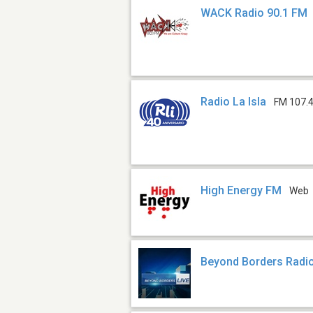
WACK Radio 90.1 FM
Radio La Isla
FM 107.
High Energy FM
Web
Beyond Borders Radi