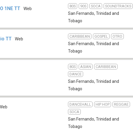
80S
90S
SOCA
SOUNDTRACKS
IO 1NE TT
Web
San Fernando
,
Trinidad and
Tobago
CARIBBEAN
GOSPEL
OTRO
dio TT
Web
San Fernando
,
Trinidad and
Tobago
80S
ASIAN
CARIBBEAN
DANCE
San Fernando
,
Trinidad and
Tobago
DANCEHALL
HIP HOP
REGGAE
Web
SOCA
San Fernando
,
Trinidad and
Tobago