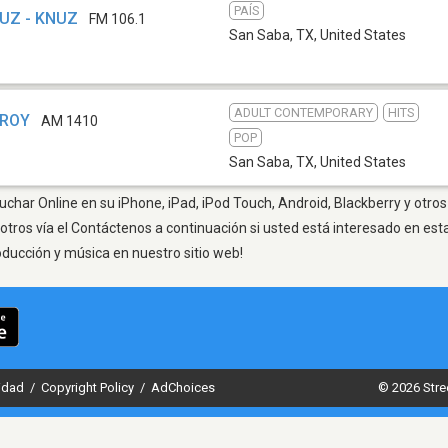
PAÍS
NUZ - KNUZ
FM 106.1
San Saba, TX
,
United States
ADULT CONTEMPORARY
HITS
KROY
AM 1410
POP
San Saba, TX
,
United States
char Online en su iPhone, iPad, iPod Touch, Android, Blackberry y otros
otros vía el Contáctenos a continuación si usted está interesado en est
oducción y música en nuestro sitio web!
cidad
/
Copyright Policy
/
AdChoices
© 2026 Stre