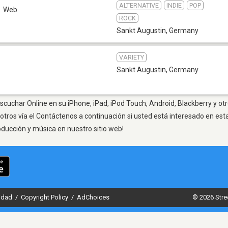
ALTERNATIVE
INDIE
POP
Web
ROCK
Sankt Augustin
,
Germany
VARIETY
Sankt Augustin
,
Germany
scuchar Online en su iPhone, iPad, iPod Touch, Android, Blackberry y ot
otros vía el Contáctenos a continuación si usted está interesado en est
oducción y música en nuestro sitio web!
cidad
/
Copyright Policy
/
AdChoices
© 2026 Stre