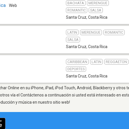
BACHATA
MERENGUE
ica
Web
ROMANTIC
SALSA
Santa Cruz
,
Costa Rica
LATIN
MERENGUE
ROMANTIC
SALSA
Santa Cruz
,
Costa Rica
CARIBBEAN
LATIN
REGGAETON
DEPORTES
Santa Cruz
,
Costa Rica
har Online en su iPhone, iPad, iPod Touch, Android, Blackberry y otros 
otros vía el Contáctenos a continuación si usted está interesado en est
oducción y música en nuestro sitio web!