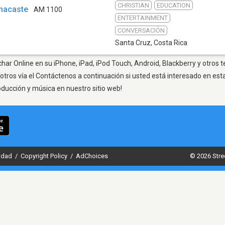
CHRISTIAN
EDUCATION
nacaste
AM 1100
ENTERTAINMENT
CONVERSACIÓN
Santa Cruz
,
Costa Rica
har Online en su iPhone, iPad, iPod Touch, Android, Blackberry y otros 
otros vía el Contáctenos a continuación si usted está interesado en est
oducción y música en nuestro sitio web!
cidad
/
Copyright Policy
/
AdChoices
© 2026 Stre