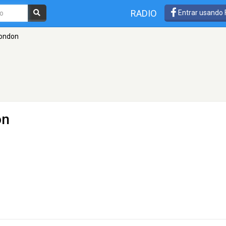
RADIO
Entrar usando
ondon
on