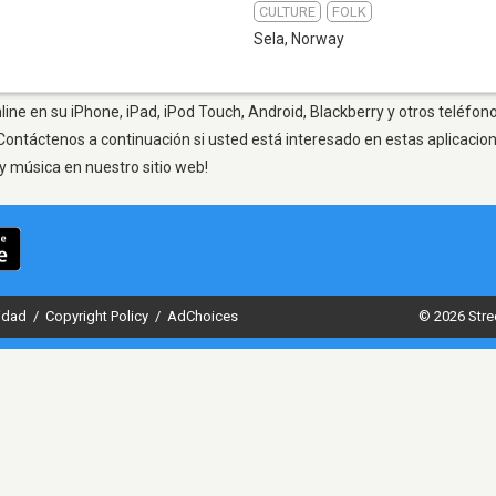
CULTURE
FOLK
Sela
,
Norway
line en su iPhone, iPad, iPod Touch, Android, Blackberry y otros teléfono
Contáctenos a continuación si usted está interesado en estas aplicaci
y música en nuestro sitio web!
cidad
/
Copyright Policy
/
AdChoices
© 2026 Stre