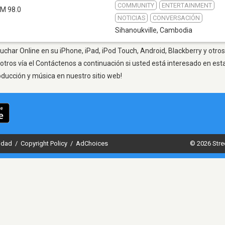
COMMUNITY
ENTERTAINMENT
FM 98.0
NOTICIAS
CONVERSACIÓN
Sihanoukville
,
Cambodia
cuchar Online en su iPhone, iPad, iPod Touch, Android, Blackberry y otro
otros vía el Contáctenos a continuación si usted está interesado en est
oducción y música en nuestro sitio web!
cidad
/
Copyright Policy
/
AdChoices
© 2026 Stre