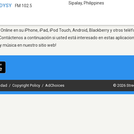
Sipalay
,
Philippines
- DYSY
FM 102.5
Online en su iPhone, iPad, iPod Touch, Android, Blackberry y otros teléf
Contáctenos a continuación si usted está interesado en estas aplicaci
y música en nuestro sitio web!
cidad
/
Copyright Policy
/
AdChoices
© 2026 Stre