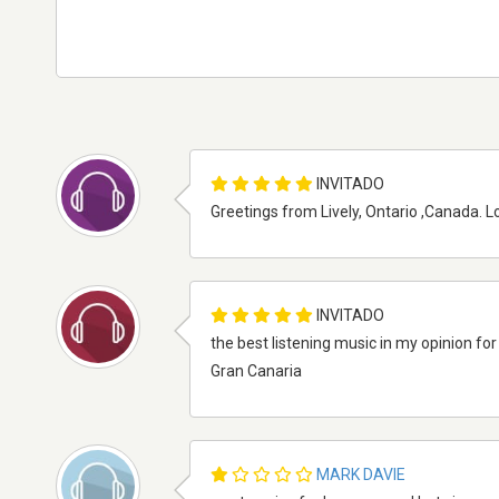
INVITADO
Greetings from Lively, Ontario ,Canada. L
INVITADO
the best listening music in my opinion for
Gran Canaria
MARK DAVIE