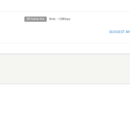
30 tune ins
Web
-
128Kbps
SUGGEST A