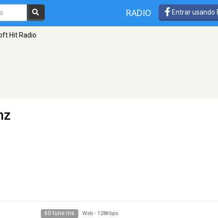
RADIO
Entrar usando
oft Hit Radio
nz
60 tune ins
Web
-
128Kbps