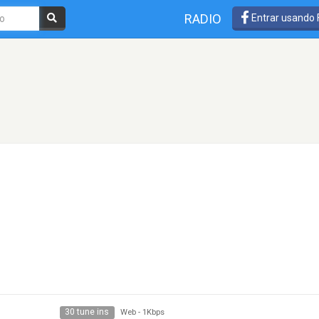
RADIO
Entrar usando
30 tune ins
Web
-
1Kbps