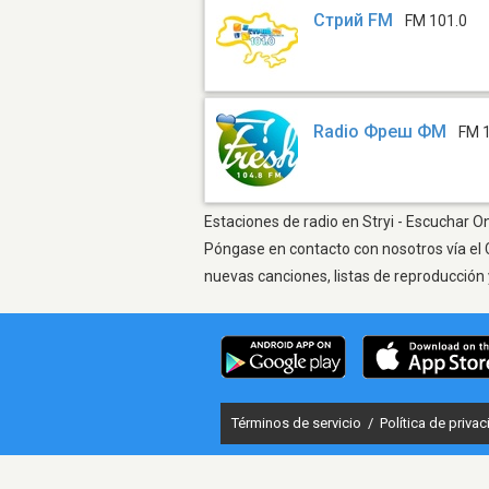
Стрий FM
FM 101.0
Radio Фреш ФМ
FM 
Estaciones de radio en Stryi - Escuchar On
Póngase en contacto con nosotros vía el 
nuevas canciones, listas de reproducción 
Términos de servicio
/
Política de priva