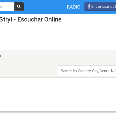
RADIO
Entrar usando
tryi - Escuchar Online
i