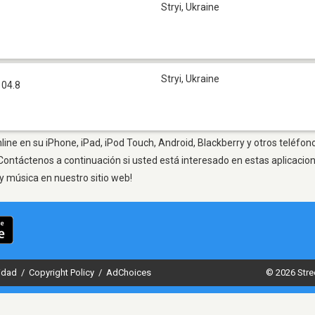
Stryi
,
Ukraine
Stryi
,
Ukraine
104.8
line en su iPhone, iPad, iPod Touch, Android, Blackberry y otros teléfon
Contáctenos a continuación si usted está interesado en estas aplicaci
y música en nuestro sitio web!
cidad
/
Copyright Policy
/
AdChoices
© 2026 Stre