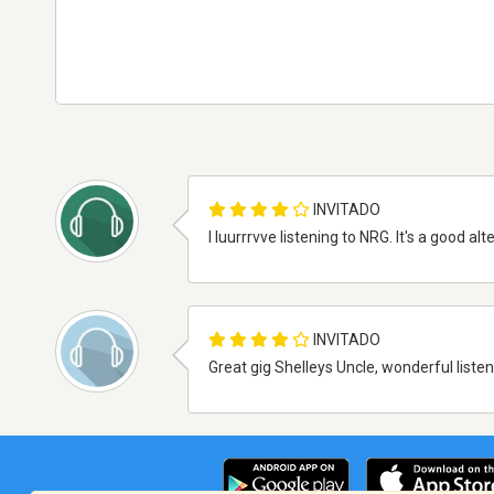
INVITADO
I luurrrvve listening to NRG. It's a good 
INVITADO
Great gig Shelleys Uncle, wonderful listen