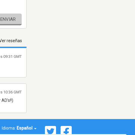
ENVIAR
Ver reseñas
as 09:31 GMT
las 10:36 GMT
 AD's!!)
Idioma:
Español