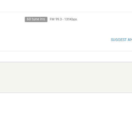
60 tune ins
FM 99.3
-
131Kbps
SUGGEST A