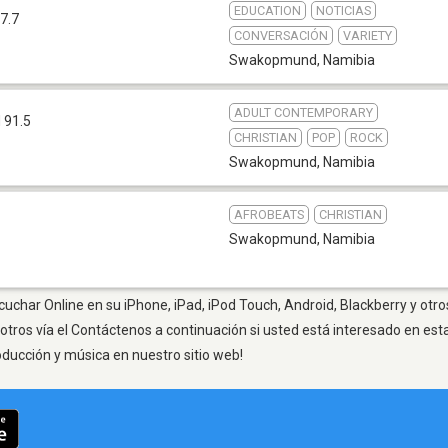
EDUCATION
NOTICIAS
7.7
CONVERSACIÓN
VARIETY
Swakopmund
,
Namibia
ADULT CONTEMPORARY
 91.5
CHRISTIAN
POP
ROCK
Swakopmund
,
Namibia
AFROBEATS
CHRISTIAN
Swakopmund
,
Namibia
char Online en su iPhone, iPad, iPod Touch, Android, Blackberry y otro
otros vía el Contáctenos a continuación si usted está interesado en est
oducción y música en nuestro sitio web!