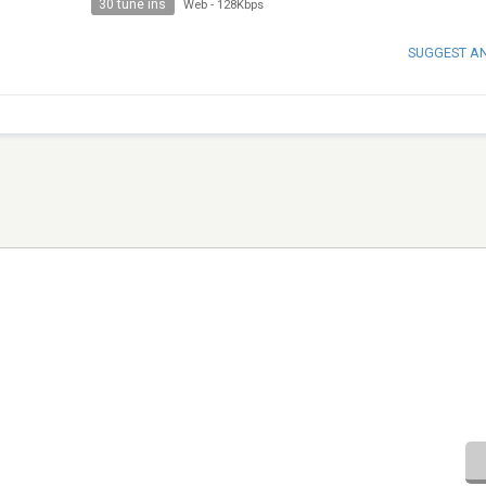
30 tune ins
Web
-
128Kbps
SUGGEST A