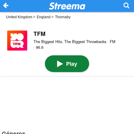
United Kingdom
>
England
>
Thornaby
TFM
The Biggest Hits, The Biggest Throwbacks · FM
· 96.6
Play
Géneros