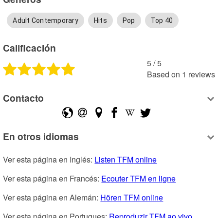
Adult Contemporary
Hits
Pop
Top 40
Calificación
5
 /
5
Based on
1
reviews
Contacto
En otros idiomas
Ver esta página en Inglés: 
Listen TFM online
Ver esta página en Francés: 
Ecouter TFM en ligne
Ver esta página en Alemán: 
Hören TFM online
Ver esta página en Portugues: 
Reproduzir TFM ao vivo