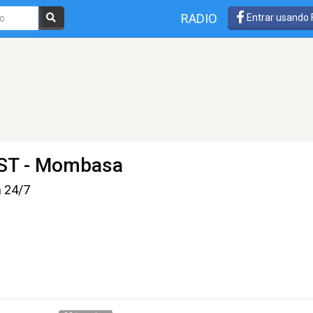
RADIO
Entrar usando
ST
- Mombasa
n 24/7