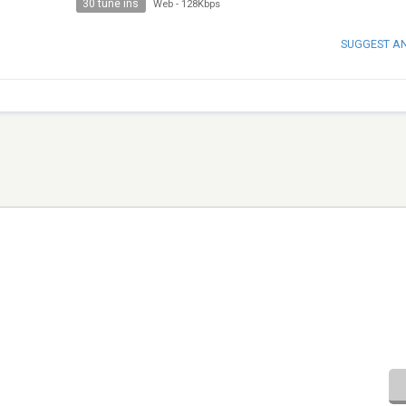
30 tune ins
Web
-
128Kbps
SUGGEST A