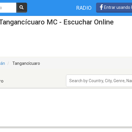
RADIO
Entrar usando
 Tangancícuaro MC - Escuchar Online
cán
Tangancícuaro
ro