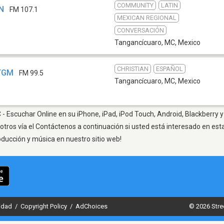
COMMUNITY
LATIN
AN
FM 107.1
MEXICAN REGIONAL
CONVERSACIÓN
Tangancícuaro, MC
,
Mexico
CHRISTIAN
ESPAÑOL
HTGM
FM 99.5
Tangancícuaro, MC
,
Mexico
 Escuchar Online en su iPhone, iPad, iPod Touch, Android, Blackberry y
otros vía el Contáctenos a continuación si usted está interesado en est
oducción y música en nuestro sitio web!
cidad
/
Copyright Policy
/
AdChoices
© 2026 Stre