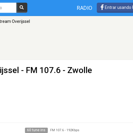
RADIO
Entrar usando
ream Overijssel
jssel
- FM 107.6 - Zwolle
60 tune ins
FM 107.6
-
192Kbps