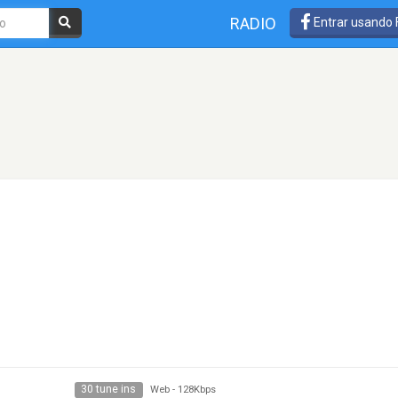
RADIO
Entrar usando
30 tune ins
Web
-
128Kbps