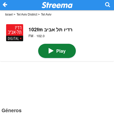
Israel
>
Tel Aviv District
>
Tel Aviv
102fm רדיו תל אביב
FM · 102.0
Play
Géneros