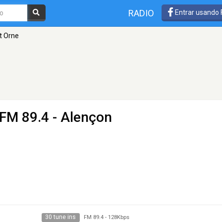
RADIO
Entrar usando
t Orne
 FM 89.4 - Alençon
30 tune ins
FM 89.4
-
128Kbps