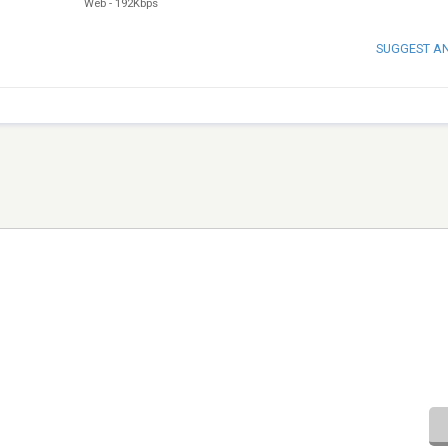
Web
-
192Kbps
SUGGEST A