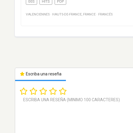
00S
HITS
POP
VALENCIENNES
·
HAUTS-DE-FRANCE
,
FRANCE
·
FRANCÉS
Escriba una reseña